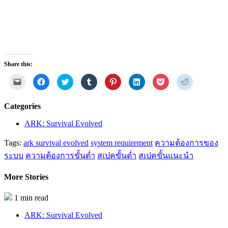
Share this:
Click
Click
Click
Click
Click
Click
Click
Click
to
to
to
to
to
to
to
to
email
share
share
share
share
share
share
share
a
on
on
on
on
on
on
on
link
Facebook
Twitter
Tumblr
Pinterest
LinkedIn
Pocket
Reddit
Categories
to
(Opens
(Opens
(Opens
(Opens
(Opens
(Opens
(Opens
a
in
in
in
in
in
in
in
friend
new
new
new
new
new
new
new
ARK: Survival Evolved
(Opens
window)
window)
window)
window)
window)
window)
window)
in
new
Tags:
ark survival evolved
system requirement
ความต้องการของ
window)
ระบบ
ความต้องการขั้นต่ำ
สเปคขั้นต่ำ
สเปคขั้นแนะนำ
More Stories
1 min read
ARK: Survival Evolved