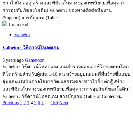
ชาวไวกิ้ง ต่อสู้ สร้างและพิชิตเส้นทางของเทพนิยายเพื่อคู่ควร
การอุปถัมภ์ของโอดิน! Valheim : ช่องทางติดต่อทีมงาน
(Support) สารบัญเกม (Table...
1 min read
Valheim
Valheim : วิธีดาวน์โหลดเกม
5 years ago
Gametoon
Valheim : วิธีดาวน์โหลดเกม เกมสำรวจและเอาชีวิตรอดบนโลก
ที่โหดร้ายสำหรับผู้เล่น 1-10 คน สร้างอยู่บนแผนที่ที่สร้างขึ้นแบบ
สุ่มและแรงบันดาลใจจากวัฒนธรรมของชาวไวกิ้ง ต่อสู้ สร้าง
และพิชิตเส้นทางของเทพนิยายเพื่อคู่ควรการอุปถัมภ์ของโอดิน!
Valheim : วิธีดาวน์โหลดเกม สารบัญเกม (Table of Contents)...
Posts
Previous
1
2
3
4
5
6
7
…
186
Next
navigation