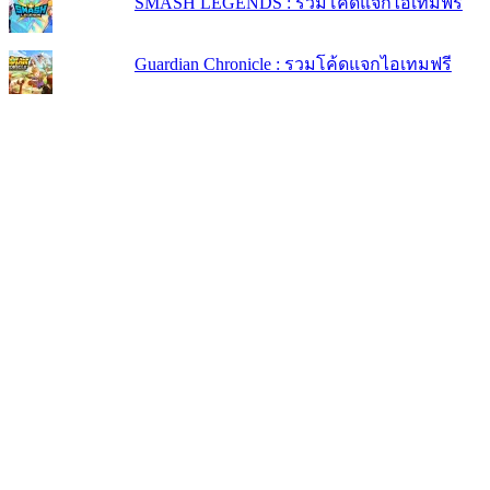
SMASH LEGENDS : รวมโค้ดแจกไอเทมฟรี
Guardian Chronicle : รวมโค้ดแจกไอเทมฟรี