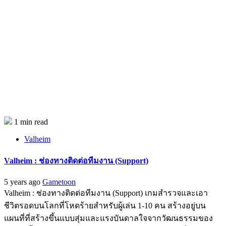
1 min read
Valheim
Valheim : ช่องทางติดต่อทีมงาน (Support)
5 years ago
Gametoon
Valheim : ช่องทางติดต่อทีมงาน (Support) เกมสำรวจและเอา
ชีวิตรอดบนโลกที่โหดร้ายสำหรับผู้เล่น 1-10 คน สร้างอยู่บน
แผนที่ที่สร้างขึ้นแบบสุ่มและแรงบันดาลใจจากวัฒนธรรมของ