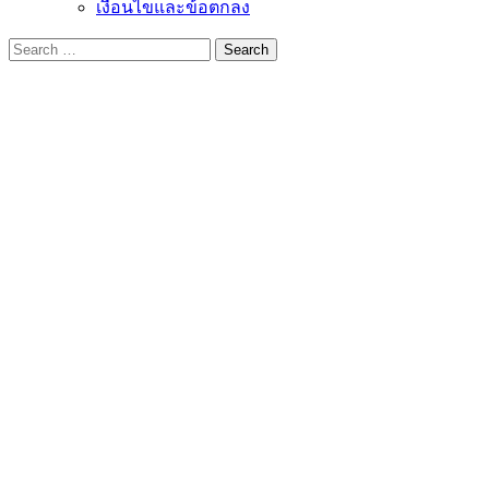
เงื่อนไขและข้อตกลง
Search
for: