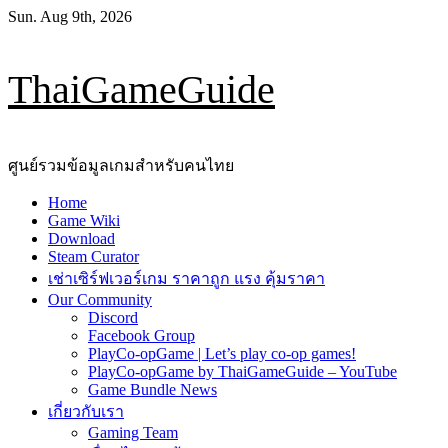
Skip
Sun. Aug 9th, 2026
to
content
ThaiGameGuide
ศูนย์รวมข้อมูลเกมสำหรับคนไทย
Primary
Home
Menu
Game Wiki
Download
Steam Curator
เช่าเซิร์ฟเวอร์เกม ราคาถูก แรง คุ้มราคา
Our Community
Discord
Facebook Group
PlayCo-opGame | Let’s play co-op games!
PlayCo-opGame by ThaiGameGuide – YouTube
Game Bundle News
เกี่ยวกับเรา
Gaming Team