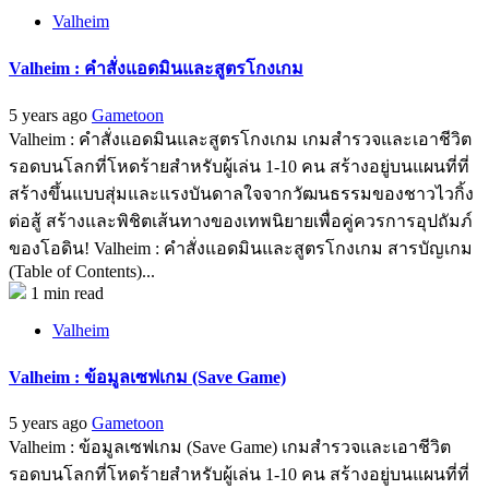
Valheim
Valheim : คำสั่งแอดมินและสูตรโกงเกม
5 years ago
Gametoon
Valheim : คำสั่งแอดมินและสูตรโกงเกม เกมสำรวจและเอาชีวิต
รอดบนโลกที่โหดร้ายสำหรับผู้เล่น 1-10 คน สร้างอยู่บนแผนที่ที่
สร้างขึ้นแบบสุ่มและแรงบันดาลใจจากวัฒนธรรมของชาวไวกิ้ง
ต่อสู้ สร้างและพิชิตเส้นทางของเทพนิยายเพื่อคู่ควรการอุปถัมภ์
ของโอดิน! Valheim : คำสั่งแอดมินและสูตรโกงเกม สารบัญเกม
(Table of Contents)...
1 min read
Valheim
Valheim : ข้อมูลเซฟเกม (Save Game)
5 years ago
Gametoon
Valheim : ข้อมูลเซฟเกม (Save Game) เกมสำรวจและเอาชีวิต
รอดบนโลกที่โหดร้ายสำหรับผู้เล่น 1-10 คน สร้างอยู่บนแผนที่ที่