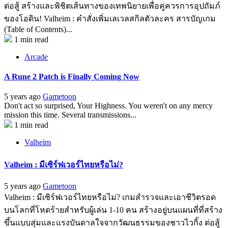
ต่อสู้ สร้างและพิชิตเส้นทางของเทพนิยายเพื่อคู่ควรการอุปถัมภ์
ของโอดิน! Valheim : คำสั่งเพิ่มเลเวลสกิลตัวละคร สารบัญเกม
(Table of Contents)...
1 min read
Arcade
A Rune 2 Patch is Finally Coming Now
5 years ago
Gametoon
Don't act so surprised, Your Highness. You weren't on any mercy
mission this time. Several transmissions...
1 min read
Valheim
Valheim : มีเซิร์ฟเวอร์ไทยหรือไม่?
5 years ago
Gametoon
Valheim : มีเซิร์ฟเวอร์ไทยหรือไม่? เกมสำรวจและเอาชีวิตรอด
บนโลกที่โหดร้ายสำหรับผู้เล่น 1-10 คน สร้างอยู่บนแผนที่ที่สร้าง
ขึ้นแบบสุ่มและแรงบันดาลใจจากวัฒนธรรมของชาวไวกิ้ง ต่อสู้