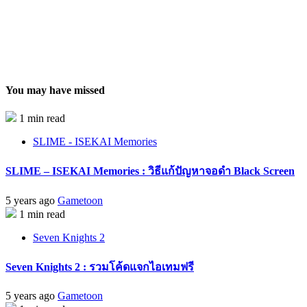
You may have missed
1 min read
SLIME - ISEKAI Memories
SLIME – ISEKAI Memories : วิธีแก้ปัญหาจอดำ Black Screen
5 years ago
Gametoon
1 min read
Seven Knights 2
Seven Knights 2 : รวมโค้ดแจกไอเทมฟรี
5 years ago
Gametoon