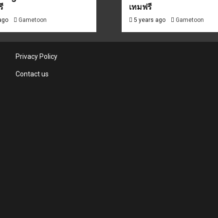
ี
เทมฟรี
 ago
Gametoon
5 years ago
Gametoon
Privacy Policy
Contact us