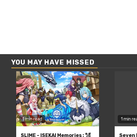
YOU MAY HAVE MISSED
1 min read
1 min re
SLIME – ISEKAI Memories : วิธี
Seven 