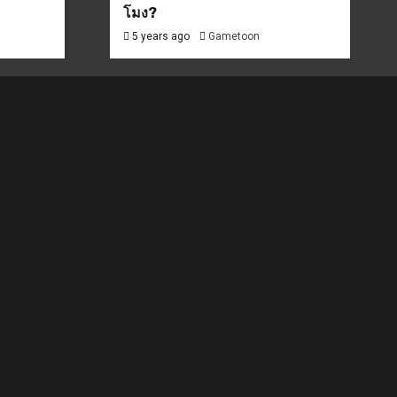
โมง?
5 years ago
Gametoon