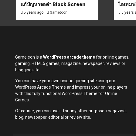
แก้ปัญหาจอดำ Black Screen
ไอเทมฟร
5 years ago
Gametoon
5 years
Gameleon is a
WordPress arcade theme
for online games,
gaming, HTML5 games, magazine, newspaper, reviews or
blogging site.
You can have your own unique gaming site using our
WordPress Arcade Theme and impress your online players
with this fully functional WordPress Theme for Online
Games.
Of course, you can use it for any other purpose: magazine,
blog, newspaper, editorial or review site.