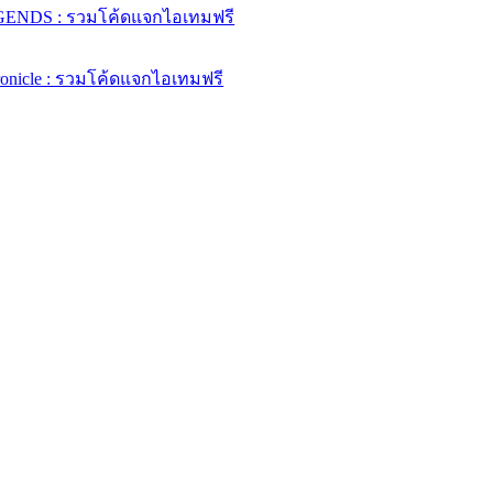
ENDS : รวมโค้ดแจกไอเทมฟรี
ronicle : รวมโค้ดแจกไอเทมฟรี