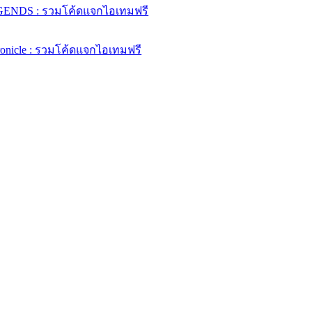
ENDS : รวมโค้ดแจกไอเทมฟรี
ronicle : รวมโค้ดแจกไอเทมฟรี