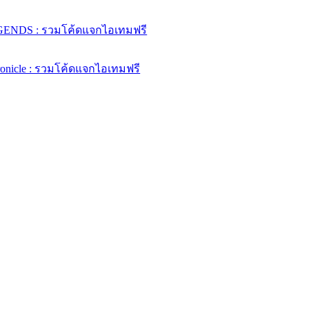
ENDS : รวมโค้ดแจกไอเทมฟรี
ronicle : รวมโค้ดแจกไอเทมฟรี