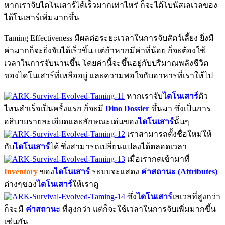
หากเราจับไดโนเสาร์ได้เร็วมากเท่าไหร่ ก็จะได้โบนัสเลเวลของ
ได้โนเสาร์เพิ่มมากขึ้น
Taming Effectiveness มีผลต่อระยะเวลาในการจับสัตว์เลี้ยง ยิ่งมี
ค่ามากก็จะยิ่งจับได้เร็วขึ้น แต่ถ้าหากมีค่าที่น้อย ก็จะต้องใช้
เวลาในการจับนานขึ้น โดยค่านี้จะขึ้นอยู่กับปริมาณพลังชีวิต
ของไดโนเสาร์ที่เหลืออยู่ และความพอใจกับอาหารที่เราให้ไป
หากเราจับ
ไดโนเสาร์
ตัว
ไหนสำเร็จเป็นครั้งแรก ก็จะมี
Dino Dossier
ขึ้นมา ซึ่งเป็นการ
อธิบายรายละเอียดและลักษณะเด่นของ
ไดโนเสาร์
นั้นๆ
เราสามารถตั้งชื่อใหม่ให้
กับ
ไดโนเสาร์
ได้ ซึ่งสามารถเปลี่ยนแปลงได้ตลอดเวลา
เมื่อเรากดเข้ามาที่
Inventory
ของ
ไดโนเสาร์
ระบบจะแสดง
ค่าสถานะ (Attributes)
ต่างๆของ
ไดโนเสาร์
ให้เราดู
ซึ่ง
ไดโนเสาร์
เลเวลที่สูงกว่า
ก็จะมี
ค่าสถานะ
ที่สูงกว่า แต่ก็จะใช้เวลาในการจับเพิ่มมากขึ้น
เช่นกัน