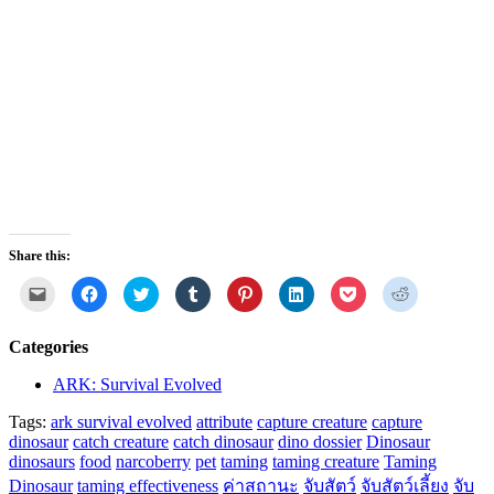
Share this:
Click
Click
Click
Click
Click
Click
Click
Click
to
to
to
to
to
to
to
to
email
share
share
share
share
share
share
share
a
on
on
on
on
on
on
on
link
Facebook
Twitter
Tumblr
Pinterest
LinkedIn
Pocket
Reddit
Categories
to
(Opens
(Opens
(Opens
(Opens
(Opens
(Opens
(Opens
a
in
in
in
in
in
in
in
friend
new
new
new
new
new
new
new
ARK: Survival Evolved
(Opens
window)
window)
window)
window)
window)
window)
window)
in
Tags:
ark survival evolved
attribute
capture creature
capture
new
window)
dinosaur
catch creature
catch dinosaur
dino dossier
Dinosaur
dinosaurs
food
narcoberry
pet
taming
taming creature
Taming
Dinosaur
taming effectiveness
ค่าสถานะ
จับสัตว์
จับสัตว์เลี้ยง
จับ