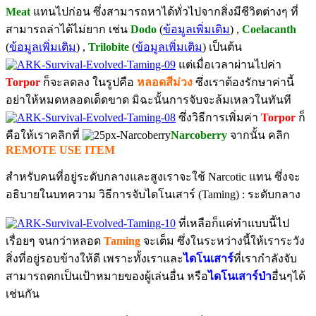
Meat
แทนไปก่อน ซึ่งสามารถหาได้ทั่วไปจากสิ่งมีชีวิตต่างๆ ที่
สามารถล่าได้ไม่ยาก เช่น
Dodo
(
ข้อมูลเพิ่มเติม
) ,
Coelacanth
(
ข้อมูลเพิ่มเติม
) ,
Trilobite
(
ข้อมูลเพิ่มเติม
) เป็นต้น
แต่เมื่อเวลาผ่านไปค่า
Torpor
ก็จะลดลง ในรูปคือ
หลอดสีม่วง
ซึ่งเราต้องรักษาค่านี้
อย่าให้หมดหลอดเด็ดขาด มิฉะนั้นการจับจะล้มเหลวในทันที
ซึ่งวิธีการเพิ่มค่า
Torpor
ก็
คือให้เราคลิกที่
Narcoberry
จากนั้น คลิก
REMOTE USE ITEM
สำหรับคนที่อยู่ระดับกลางและสูงเราจะใช้ Narcotic แทน ซึ่งจะ
อธิบายในบทความ วิธีการจับไดโนเสาร์ (Taming) : ระดับกลาง
ที่เหลือก็แค่ทำแบบนี้ไป
เรื่อยๆ จนกว่าหลอด
Taming
จะเต็ม ซึ่งในระหว่างนี้ให้เราระวัง
สิ่งที่อยู่รอบข้างให้ดี เพราะทั้งเราและ
ไดโนเสาร์
ที่เรากำลังจับ
สามารถตกเป็นเป้าหมายของผู้เล่นอื่น หรือ
ไดโนเสาร์ป่า
อื่นๆได้
เช่นกัน