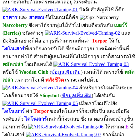
เหมาะสมกับตัวละครที่มีเลเวลอยู่ในระดับต้น
ปัจจัยสำคัญที่ใช้ ก็คือ
อาหาร
และ
ยาสลบ
ซึ่งในเกมนี้ก็คือ
Narcoberry
ซึ่งหาได้จากพุ่มไม้ทั่วไป เช่นเดียวกันกับ
เบอร์รี่
(Berries)
ชนิดต่างๆ
และ
ปัจจัยอีกอย่างก็คือ อาวุธที่สามารถเพิ่มค่า
Torpor
ให้กับ
ไดโนเสาร์
ที่เราต้องการจับได้ ซึ่งจะมีอาวุธบางชนิดเท่านั้นที่
สามารถทำได้ สำหรับผู้เล่นใหม่ที่ยังไม่มีอาวุธ เราก็สามารถใช้
หมัดเปล่า
โจมตีแทนได้
หรือใช้
Wooden Club
(
ข้อมูลเพิ่มเติม
) แทนก็ได้ เพราะใช้
หมัด
เปล่า
เวลาเราโจมตี
พลังชีวิต
เราจะลดไปด้วย
สำหรับการโจมตีในระยะ
ไกลก็สามารถใช้
Slingshot
(
ข้อมูลเพิ่มเติม
) ได้เช่นกัน
เมื่อเราโจมตีไปยัง
ไดโนเสาร์
ค่า
Torpor
ของไดโนเสาร์ก็จะเพิ่มขึ้น และเมื่อถึง
ระดับแล้ว
ไดโนเสาร์
เหล่านี้ก็จะสลบ ซึ่ง ณ ตอนนี้ก็จะเข้าสู่ขั้น
ตอนการจับ
ให้เรากด
E
ที่
ไดโนเสาร์
จากนั้นนำ