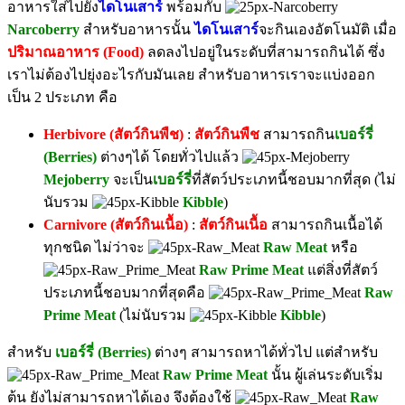
อาหารใส่ไปยัง
ไดโนเสาร์
พร้อมกับ
Narcoberry
สำหรับอาหารนั้น
ไดโนเสาร์
จะกินเองอัตโนมัติ เมื่อ
ปริมาณ
อา
หาร (Food)
ลดลงไปอยู่ในระดับที่สามารถกินได้ ซึ่ง
เราไม่ต้องไปยุ่งอะไรกับมันเลย สำหรับอาหารเราจะแบ่งออก
เป็น 2 ประเภท คือ
Herbivore (สัตว์กินพืช)
:
สัตว์กินพืช
สามารถกิน
เบอร์รี่
(Berries)
ต่างๆได้ โดยทั่วไปแล้ว
Mejoberry
จะเป็น
เบอร์รี่
ที่สัตว์ประเภทนี้ชอบมากที่สุด (ไม่
นับรวม
Kibble
)
Carnivore (สัตว์กินเนื้อ)
:
สัตว์กินเนื้อ
สามารถกินเนื้อได้
ทุกชนิด ไม่ว่าจะ
Raw Meat
หรือ
Raw Prime Meat
แต่สิ่งที่สัตว์
ประเภทนี้ชอบมากที่สุดคือ
Raw
Prime Meat
(ไม่นับรวม
Kibble
)
สำหรับ
เบอร์รี่ (Berries)
ต่างๆ สามารถหาได้ทั่วไป แต่สำหรับ
Raw Prime Meat
นั้น ผู้เล่นระดับเริ่ม
ต้น ยังไม่สามารถหาได้เอง จึงต้องใช้
Raw