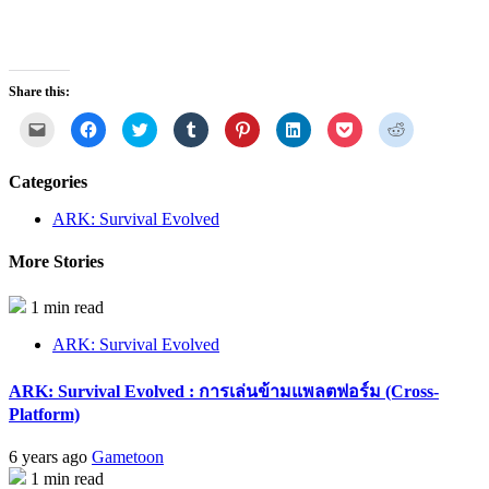
Share this:
Click
Click
Click
Click
Click
Click
Click
Click
to
to
to
to
to
to
to
to
email
share
share
share
share
share
share
share
a
on
on
on
on
on
on
on
link
Facebook
Twitter
Tumblr
Pinterest
LinkedIn
Pocket
Reddit
Categories
to
(Opens
(Opens
(Opens
(Opens
(Opens
(Opens
(Opens
a
in
in
in
in
in
in
in
friend
new
new
new
new
new
new
new
ARK: Survival Evolved
(Opens
window)
window)
window)
window)
window)
window)
window)
in
new
More Stories
window)
1 min read
ARK: Survival Evolved
ARK: Survival Evolved : การเล่นข้ามแพลตฟอร์ม (Cross-
Platform)
6 years ago
Gametoon
1 min read