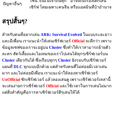
โซน Asia มีเจ้าถิ่นทุก
อาจจะมีเรื่องเด็กเส้น
ปัญหาอื่นๆ
เซิร์ฟ โดยเฉพาะคนจีน
หรือแอดมินที่บ้าอำนาจ
สรุปสั้นๆ?
สำหรับคนที่อยากเล่น
ARK: Survival Evolved
ในแบบระยะยาว
และมีเพื่อน เราแนะนำให้เล่นเซิร์ฟเวอร์
Official
จะดีกว่า เพราะ
ข้อมูลเซฟของเราจะอยู่บน
Cluster
ซึ่งทำให้เราสามารถย้ายตัว
ละคร สัตว์เลี้ยงและไอเทมของเราไปเล่นได้ทุกๆเซิร์ฟเวอร์บน
Cluster
เดียวกันได้ ซึ่งเกือบทุกๆ
Cluster
ยังรอบรับเซิร์ฟเวอร์
แผนที่
DLC
ทุกแบบอีกด้วย แต่สำหรับคนที่ไม่ค่อยมีเวลาเล่น
มาก และไม่ค่อยมีเพื่อน เราแนะนำให้ลองหาเซิร์ฟเวอร์
UnOfficial
ซักเซิร์ฟเวอร์ แล้วลองเล่นดู เพราะเซิร์ฟเวอร์เหล่านี้
จะเล่นง่ายกว่าเซิร์ฟเวอร์
Official
และใช้เวลาในการเล่นไม่มาก
แต่สิ่งสำคัญคือการหาเซิร์ฟเวอร์ดีๆเล่นให้ได้