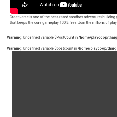
Creativerse is one of the best-rated sandbox adventure/building 
that keeps the core gameplay 100% free. Join the millions of pla
Warning
: Undefined variable $PostCount in
/home/playcoop/thai
Warning
: Undefined variable $postcount in
/home/playcoop/thaig