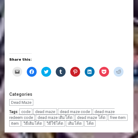
Share this:
Click
Click
Click
Click
Click
Click
Click
Click
to
to
to
to
to
to
to
to
email
share
share
share
share
share
share
share
a
on
on
on
on
on
on
on
link
Facebook
Twitter
Tumblr
Pinterest
LinkedIn
Pocket
Reddit
to
(Opens
(Opens
(Opens
(Opens
(Opens
(Opens
(Opens
a
in
in
in
in
in
in
in
Categories
friend
new
new
new
new
new
new
new
(Opens
window)
window)
window)
window)
window)
window)
window)
Dead Maze
in
new
window)
code
dead maze
dead maze code
dead maze
Tags:
redeem code
dead maze เติมโค้ด
dead maze โค้ด
free item
item
วิธีเติมโค้ด
วิธีใช้โค้ด
เติมโค้ด
โค้ด