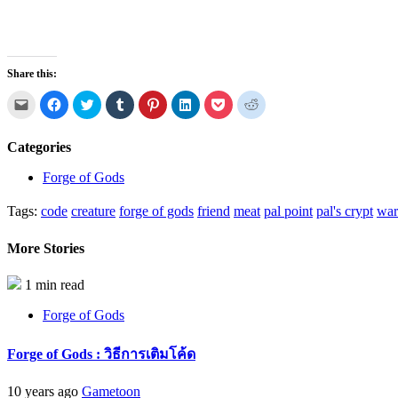
Share this:
Click
Click
Click
Click
Click
Click
Click
Click
to
to
to
to
to
to
to
to
email
share
share
share
share
share
share
share
a
on
on
on
on
on
on
on
link
Facebook
Twitter
Tumblr
Pinterest
LinkedIn
Pocket
Reddit
Categories
to
(Opens
(Opens
(Opens
(Opens
(Opens
(Opens
(Opens
a
in
in
in
in
in
in
in
friend
new
new
new
new
new
new
new
Forge of Gods
(Opens
window)
window)
window)
window)
window)
window)
window)
in
new
Tags:
code
creature
forge of gods
friend
meat
pal point
pal's crypt
war
window)
More Stories
1 min read
Forge of Gods
Forge of Gods : วิธีการเติมโค้ด
10 years ago
Gametoon