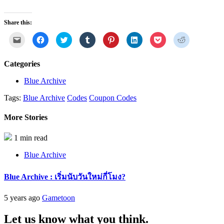
Share this:
Click
Click
Click
Click
Click
Click
Click
Click
to
to
to
to
to
to
to
to
email
share
share
share
share
share
share
share
a
on
on
on
on
on
on
on
link
Facebook
Twitter
Tumblr
Pinterest
LinkedIn
Pocket
Reddit
Categories
to
(Opens
(Opens
(Opens
(Opens
(Opens
(Opens
(Opens
a
in
in
in
in
in
in
in
friend
new
new
new
new
new
new
new
Blue Archive
(Opens
window)
window)
window)
window)
window)
window)
window)
in
Tags:
Blue Archive
Codes
Coupon Codes
new
window)
More Stories
1 min read
Blue Archive
Blue Archive : เริ่มนับวันใหม่กี่โมง?
5 years ago
Gametoon
Let us know what you think.