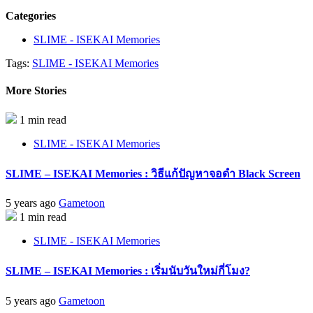
a
on
on
on
on
on
on
on
link
Facebook
Twitter
Tumblr
Pinterest
LinkedIn
Pocket
Reddit
Categories
to
(Opens
(Opens
(Opens
(Opens
(Opens
(Opens
(Opens
a
in
in
in
in
in
in
in
friend
new
new
new
new
new
new
new
SLIME - ISEKAI Memories
(Opens
window)
window)
window)
window)
window)
window)
window)
in
Tags:
SLIME - ISEKAI Memories
new
window)
More Stories
1 min read
SLIME - ISEKAI Memories
SLIME – ISEKAI Memories : วิธีแก้ปัญหาจอดำ Black Screen
5 years ago
Gametoon
1 min read
SLIME - ISEKAI Memories
SLIME – ISEKAI Memories : เริ่มนับวันใหม่กี่โมง?
5 years ago
Gametoon