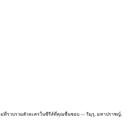
่ที่รวบรวมตัวละครในซีรีส์ที่คุณชื่นชอบ — ริมุรุ, มหาปราชญ์,