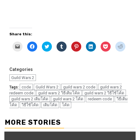
Share this:
Click
Click
Click
Click
Click
Click
Click
Click
to
to
to
to
to
to
to
to
email
share
share
share
share
share
share
share
a
on
on
on
on
on
on
on
link
Facebook
Twitter
Tumblr
Pinterest
LinkedIn
Pocket
Reddit
to
(Opens
(Opens
(Opens
(Opens
(Opens
(Opens
(Opens
a
in
in
in
in
in
in
in
Categories
friend
new
new
new
new
new
new
new
(Opens
window)
window)
window)
window)
window)
window)
window)
Guild Wars 2
in
new
window)
code
Guild Wars 2
guild wars 2 code
guild wars 2
Tags:
redeem code
guild wars 2 วิธีเติมโค้ด
guild wars 2 วิธีใช้โค้ด
guild wars 2 เติมโค้ด
guild wars 2 โค้ด
redeem code
วิธีเติม
โค้ด
วิธีใช้โค้ด
เติมโค้ด
โค้ด
MORE STORIES