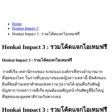
Home
Honkai Impact 3
Honkai Impact 3 : รวมโค้ดแจกไอเทมฟรี
Honkai Impact 3 : รวมโค้ดแจกไอเทมฟรี
Honkai Impact 3 : รวมโค้ดแจกไอเทมฟรี
วาลคีเรีย เหล่านักรบของ Schicksal องค์กรที่ทรงอำนาจมาก
ที่สุดของโลก ในร่างที่บอบบางของหญิงสาวเหล่านี้ มีพลังของ
ยีนที่ต่อต้านเหล่าตัวตนแห่งความวุ่นวายได้ คุณคือกัปตันผู้
บัญชาการเหล่าวาลคีเรีย คุณต้องเผชิญหน้ากับศัตรูที่ยิ่งใหญ่
ที่สุดของมนุษยชาติร่วมกับพวกเธอ
Honkai Impact 3 : รวมโค้ดแจกไอเทมฟรี