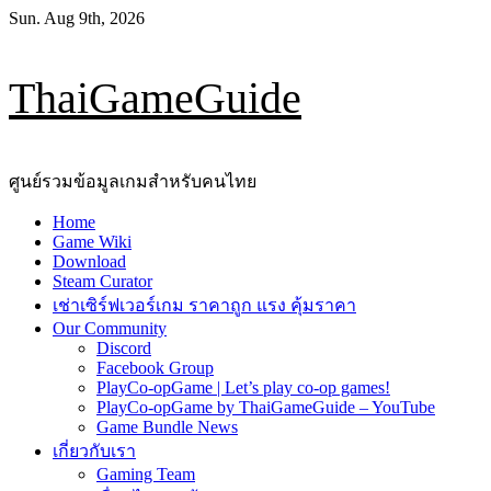
Skip
Sun. Aug 9th, 2026
to
content
ThaiGameGuide
ศูนย์รวมข้อมูลเกมสำหรับคนไทย
Primary
Home
Menu
Game Wiki
Download
Steam Curator
เช่าเซิร์ฟเวอร์เกม ราคาถูก แรง คุ้มราคา
Our Community
Discord
Facebook Group
PlayCo-opGame | Let’s play co-op games!
PlayCo-opGame by ThaiGameGuide – YouTube
Game Bundle News
เกี่ยวกับเรา
Gaming Team