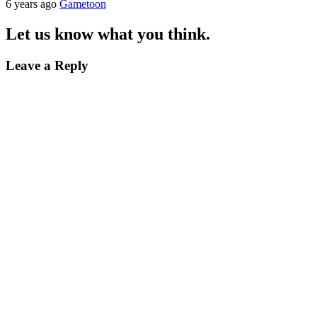
6 years ago
Gametoon
Let us know what you think.
Leave a Reply