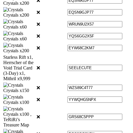
❌
Crystals x200
❌
Crystals x200
❌
Crystals x60
❌
Crystals x60
❌
Crystals x200
Starless Rift x1,
Herrscher of the
Void Trial Card
❌
(3-Day) x1,
Mithril x9,999
❌
Crystals x150
❌
Crystals x100
Crystals x100 ,
❌
TeRiRi’s
Treasure Map