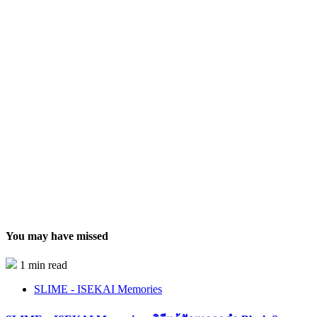
You may have missed
1 min read
SLIME - ISEKAI Memories