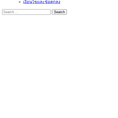
เงื่อนไขและข้อตกลง
Search
for: