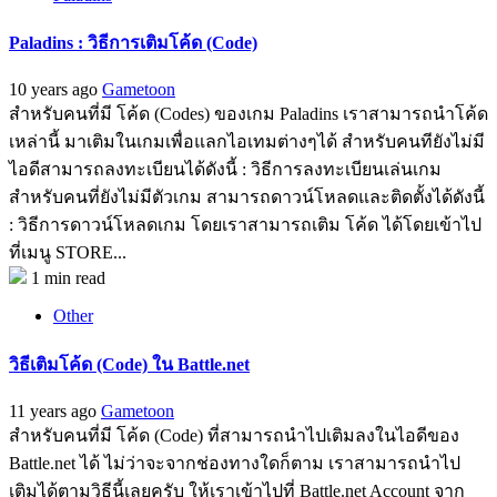
Paladins : วิธีการเติมโค้ด (Code)
10 years ago
Gametoon
สำหรับคนที่มี โค้ด (Codes) ของเกม Paladins เราสามารถนำโค้ด
เหล่านี้ มาเติมในเกมเพื่อแลกไอเทมต่างๆได้ สำหรับคนทียังไม่มี
ไอดีสามารถลงทะเบียนได้ดังนี้ : วิธีการลงทะเบียนเล่นเกม
สำหรับคนที่ยังไม่มีตัวเกม สามารถดาวน์โหลดและติดตั้งได้ดังนี้
: วิธีการดาวน์โหลดเกม โดยเราสามารถเติม โค้ด ได้โดยเข้าไป
ที่เมนู STORE...
1 min read
Other
วิธีเติมโค้ด (Code) ใน Battle.net
11 years ago
Gametoon
สำหรับคนที่มี โค้ด (Code) ที่สามารถนำไปเติมลงในไอดีของ
Battle.net ได้ ไม่ว่าจะจากช่องทางใดก็ตาม เราสามารถนำไป
เติมได้ตามวิธีนี้เลยครับ ให้เราเข้าไปที่ Battle.net Account จาก