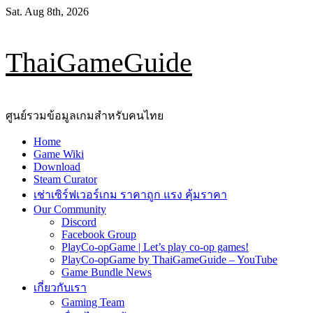
Skip
Sat. Aug 8th, 2026
to
content
ThaiGameGuide
ศูนย์รวมข้อมูลเกมสำหรับคนไทย
Primary
Home
Menu
Game Wiki
Download
Steam Curator
เช่าเซิร์ฟเวอร์เกม ราคาถูก แรง คุ้มราคา
Our Community
Discord
Facebook Group
PlayCo-opGame | Let’s play co-op games!
PlayCo-opGame by ThaiGameGuide – YouTube
Game Bundle News
เกี่ยวกับเรา
Gaming Team